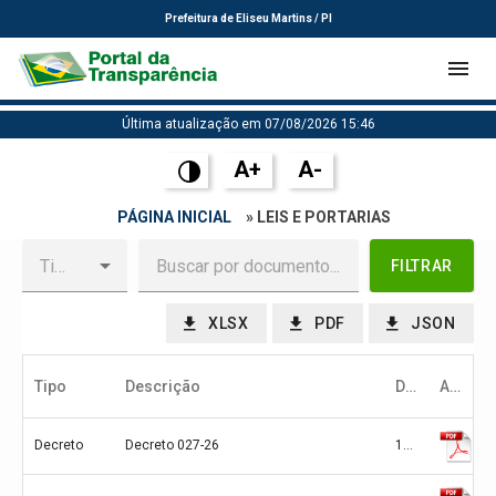
Prefeitura de Eliseu Martins / PI
Última atualização em 07/08/2026 15:46
A+
A-
PÁGINA INICIAL
» LEIS E PORTARIAS
FILTRAR
XLSX
PDF
JSON
Tipo
Descrição
Data
Arquivo
Decreto
Decreto 027-26
10/07/2026