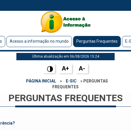
o
Acesso a informação no mundo
Perguntas Frequentes
E-S
Última atualização em 06/08/2026 15:24
A+
A-
PÁGINA INICIAL
»
E-SIC
» PERGUNTAS
FREQUENTES
PERGUNTAS FREQUENTES
arência?