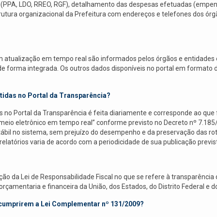
os (PPA, LDO, RREO, RGF), detalhamento das despesas efetuadas (empe
strutura organizacional da Prefeitura com endereços e telefones dos 
m atualização em tempo real são informados pelos órgãos e entidades d
l de forma integrada. Os outros dados disponíveis no portal em formato
tidas no Portal da Transparência?
 no Portal da Transparência é feita diariamente e corresponde ao que 
eio eletrônico em tempo real” conforme previsto no Decreto nº 7.185/2
contábil no sistema, sem prejuízo do desempenho e da preservação das r
latórios varia de acordo com a periodicidade de sua publicação previs
ão da Lei de Responsabilidade Fiscal no que se refere à transparência d
amentaria e financeira da União, dos Estados, do Distrito Federal e d
 cumprirem a Lei Complementar nº 131/2009?