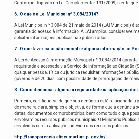
Conforme disposto na Lei Complementar 131/2009, o ente que nã
6.
O que é a L
ei Municipal nº 3.084/2014?
A Lei Municipal n º 3.084 de 21 maio de 2014 (LAI Municipal) é a
garantia do acesso à informação. A LAI ampliou consideravelment
solicitar informações públicas não publicizadas.
7.
O que fazer caso não encontre alguma informação no Por
A Lei de Acesso à Informação Municipal nº 3.084/2014 garante o
requisitada e acessada via Serviço de Informação ao Cidadão (SIC
qualquer pessoa, física ou jurídica requisitar informações públi
governo é de 20 dias, com possibilidade de prorrogação de mais 1
8.
Como denunciar alguma irregularidade na aplicação dos 
Primeiro, certifique-se de que sua denúncia está relacionada a
de maneira clara, simples e objetiva, de forma que a denúncia s
datas, documentos comprobatórios, bem como tudo o que possa au
envolvam os recursos públicos municipais. O Ministério Públic
envolvidos com a aplicação indevida dos recursos públicos.
http://transparencia.eliseumartins.pi.gov.br/