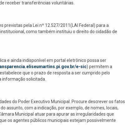
e receber transferências voluntárias.
zes previstas pela Lei nº 12.527/2011(LAI Federal) para a
nstitucional, como também instituiu o direito do cidadão de
ca e ainda indisponível em portal eletrônico possa ser
transparencia.eliseumartins.pi.gov.br/e-sic
) permitem a
ei estabelece que o prazo de resposta a ser cumprido pelo
a informação solicitada.
idades do Poder Executivo Municipal. Procure descrever os fatos
l do assunto, com a indicação, por exemplo, de nomes, locais,
Câmara Municipal atuar para apurar as irregularidades que
 que os agentes públicos municipais estejam possivelmente