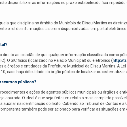
o disponibilizar as informações no prazo estabelecido fica impedido d
quela que disciplina no âmbito do Município de Eliseu Martins as diretri
e o rol de informações a serem disponibilizadas em portal eletrônico i
tal?
 direito ao cidadão de que qualquer informação classificada como públi
). O SIC físico (localizado no Palácio Municipal) ou eletrônico
(
http://
cas a órgãos e entidades da Prefeitura Municipal de Eliseu Martins. A L
0, caso haja dificuldade do órgão público de localizar ou sistematizar 
recursos públicos?
 procedimentos e ações de agentes públicos municipais ou órgãos e ent
eja apurada. O ideal é que seja feito um relato o mais completo possíve
xiliar na identificação do ilícito. Cabendo ao Tribunal de Contas e a 
o competente também pode ser acionado para verificar as situações em