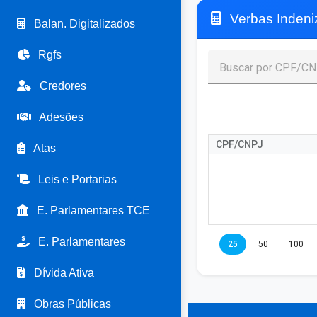
Verbas Indeniz
Balan. Digitalizados
Rgfs
Credores
Adesões
CPF/CNPJ
Atas
Leis e Portarias
E. Parlamentares TCE
E. Parlamentares
25
50
100
Dívida Ativa
Obras Públicas