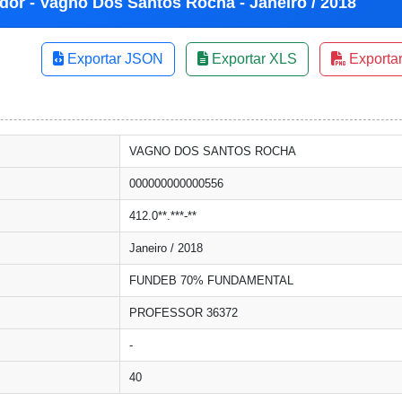
dor - Vagno Dos Santos Rocha - Janeiro / 2018
Exportar JSON
Exportar XLS
Exporta
VAGNO DOS SANTOS ROCHA
000000000000556
412.0**.***-**
Janeiro / 2018
FUNDEB 70% FUNDAMENTAL
PROFESSOR 36372
-
40