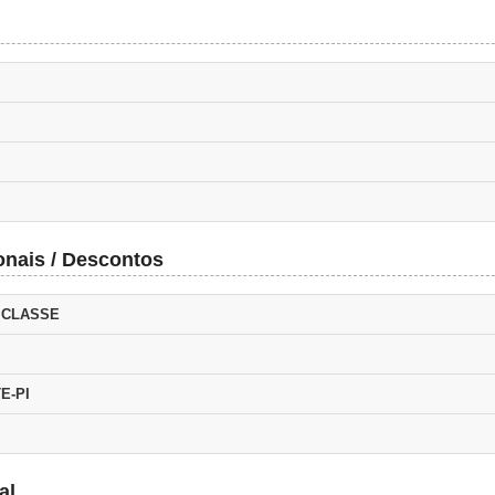
onais / Descontos
 CLASSE
E-PI
al