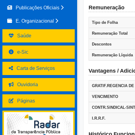
Remuneração
Publicações Oficiais
E. Organizacional
Tipo de Folha
Remuneração Total
Saúde
Descontos
e-Sic
Remuneração Líquida
Carta de Serviços
Vantagens / Adici
Ouvidoria
GRATIF.REGENCIA DE
VENCIMENTO
Páginas
CONTR.SINDICAL-SINT
I.R.R.F.
Histórico Funcion