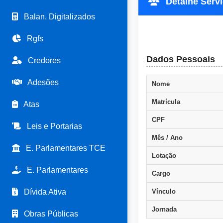
Detalhe Servi
Balan. Digitalizados
Rgfs
Dados Pessoais
Credores
Adesões
Nome
Matrícula
Atas
CPF
Leis e Portarias
Mês / Ano
E. Parlamentares TCE
Lotação
E. Parlamentares
Cargo
Dívida Ativa
Vínculo
Jornada
Obras Públicas