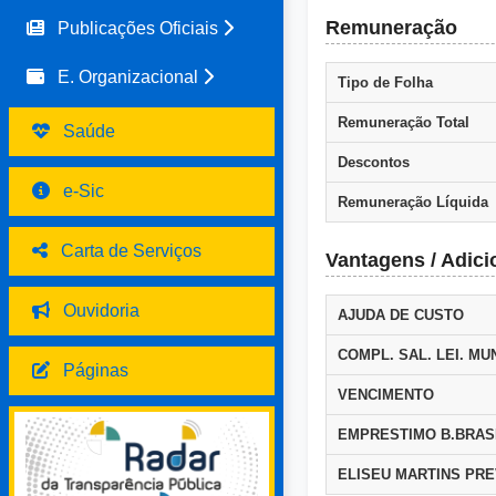
Remuneração
Publicações Oficiais
E. Organizacional
Tipo de Folha
Remuneração Total
Saúde
Descontos
e-Sic
Remuneração Líquida
Carta de Serviços
Vantagens / Adici
Ouvidoria
AJUDA DE CUSTO
COMPL. SAL. LEI. MUN
Páginas
VENCIMENTO
EMPRESTIMO B.BRAS
ELISEU MARTINS PR