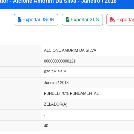
dor - Alcione Amorim Da Silva - Janeiro / 2018
Exportar JSON
Exportar XLS
Exporta
ALCIONE AMORIM DA SILVA
000000000000121
629.2**.***-**
Janeiro / 2018
FUNDEB 70% FUNDAMENTAL
ZELADOR(A)
-
40