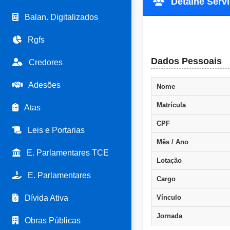
Detalhe Servi
Balan. Digitalizados
Rgfs
Dados Pessoais
Credores
Adesões
Nome
Matrícula
Atas
CPF
Leis e Portarias
Mês / Ano
E. Parlamentares TCE
Lotação
E. Parlamentares
Cargo
Dívida Ativa
Vínculo
Jornada
Obras Públicas