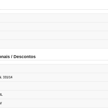
onais / Descontos
. 331/14
IL
EV