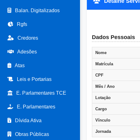
Detalhe Servid
Balan. Digitalizados
Rgfs
Dados Pessoais
Credores
Adesões
Nome
Matrícula
Atas
CPF
Leis e Portarias
Mês / Ano
E. Parlamentares TCE
Lotação
E. Parlamentares
Cargo
Dívida Ativa
Vínculo
Jornada
Obras Públicas