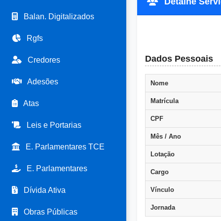
Detalhe Servid
Balan. Digitalizados
Rgfs
Dados Pessoais
Credores
Adesões
Nome
Matrícula
Atas
CPF
Leis e Portarias
Mês / Ano
E. Parlamentares TCE
Lotação
E. Parlamentares
Cargo
Dívida Ativa
Vínculo
Jornada
Obras Públicas