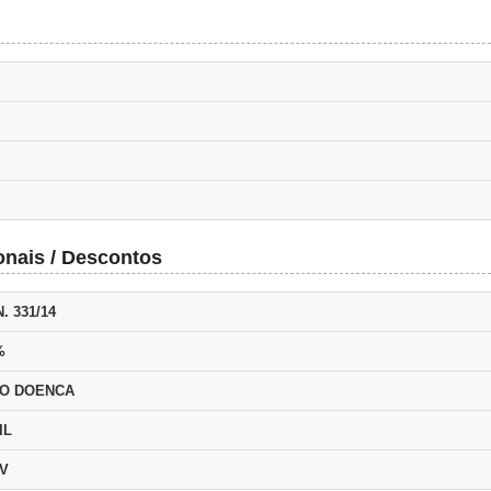
onais / Descontos
. 331/14
%
IO DOENCA
IL
EV