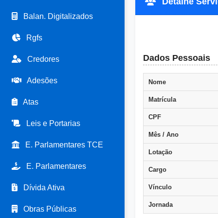
Detalhe Servid
Balan. Digitalizados
Rgfs
Dados Pessoais
Credores
Adesões
Nome
Matrícula
Atas
CPF
Leis e Portarias
Mês / Ano
E. Parlamentares TCE
Lotação
E. Parlamentares
Cargo
Dívida Ativa
Vínculo
Jornada
Obras Públicas