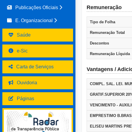
Remuneração
Publicações Oficiais
E. Organizacional
Tipo de Folha
Remuneração Total
Saúde
Descontos
e-Sic
Remuneração Líquida
Carta de Serviços
Vantagens / Adici
Ouvidoria
COMPL. SAL. LEI. MUN
GRATIF.SUPERIOR 20
Páginas
VENCIMENTO - AUXIL
EMPRESTIMO B.BRAS
ELISEU MARTINS PR