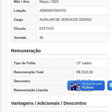
Mês / Ano
Março / 2023
Lotação
ADMINISTRAУУO
Cargo
AUXILIAR DE SERVICOS GERAIS
Vínculo
EFETIVO
Jornada
40
Remuneração
Tipo de Folha
13º salário
Remuneração Total
R$ 2122,26
Descontos
R$ 218,73
Remuneração Líquida
R$ 1903,53
Vantagens / Adicionais / Descontos